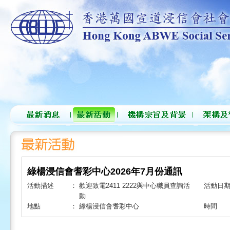
綠楊浸信會耆彩中心2026年7月份通訊
活動描述
：
歡迎致電2411 2222與中心職員查詢活
活動日
動
地點
：
綠楊浸信會耆彩中心
時間