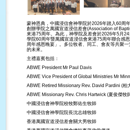
蒙神恩典，中國浸信會神學院於
2026
年踏入
60
周
創辦學院之萬國宣道浸信差會
(Association of Bapt
來港
75
周年。為此，神學院及差會於
2026
年
5
月
24
學院
60
周年暨萬國宣道浸信會來港
75
周年聯合感恩
周年感恩晚宴」。多位牧者、同工、會友等共聚一
的未來。
主禮嘉賓包括：
ABWE President Mr Paul Davis
ABWE Vice President of Global Ministries Mr Mi
ABWE Retired Missionary Rev. David Pardini (
柏
ABWE Missionary Rev. Chris Hartwick (
夏俊傑牧
中國浸信會神學院校牧鄭佑生牧師
中國浸信會神學院院長沈志雄牧師
香港萬國宣道浸信差會關大男牧師